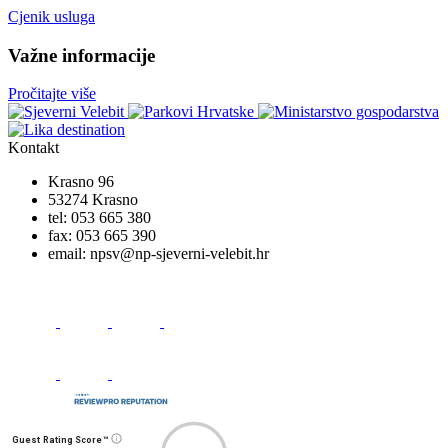
Cjenik usluga
Važne informacije
Pročitajte više
Kontakt
Krasno 96
53274 Krasno
tel:
053 665 380
fax:
053 665 390
email:
npsv@np-sjeverni-velebit.hr
Guest Rating Score™