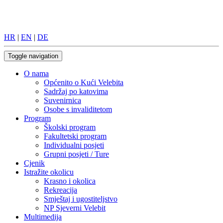
HR
|
EN
|
DE
Toggle navigation
O nama
Općenito o Kući Velebita
Sadržaj po katovima
Suvenirnica
Osobe s invaliditetom
Program
Školski program
Fakultetski program
Individualni posjeti
Grupni posjeti / Ture
Cjenik
Istražite okolicu
Krasno i okolica
Rekreacija
Smještaj i ugostiteljstvo
NP Sjeverni Velebit
Multimedija