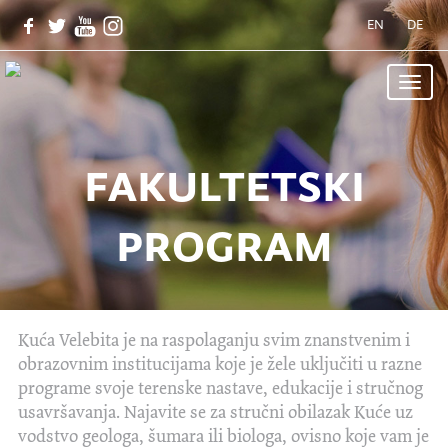
EN
DE
Toggle
naviga
fakultetski
program
Kuća Velebita je na raspolaganju svim znanstvenim i
obrazovnim institucijama koje je žele uključiti u razne
programe svoje terenske nastave, edukacije i stručnog
usavršavanja. Najavite se za stručni obilazak Kuće uz
vodstvo geologa, šumara ili biologa, ovisno koje vam je