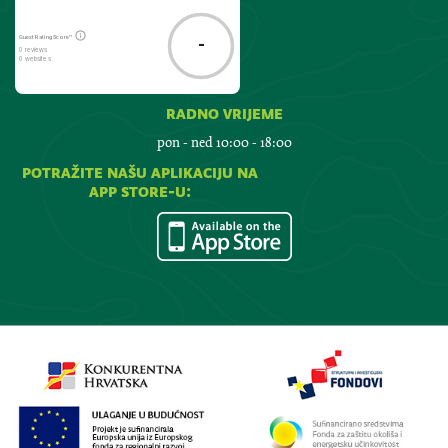
Guest Rating Score™
-
0 reviews
0 websites
radno vrijeme
pon - ned 10:00 - 18:00
potražite našu aplikaciju na
app store-u: