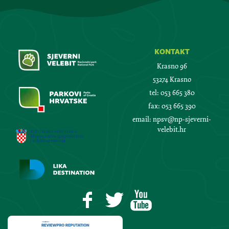
kontakt
Krasno 96
53274 Krasno
tel:
053 665 380
fax:
053 665 390
email:
npsv@np-sjeverni-
velebit.hr