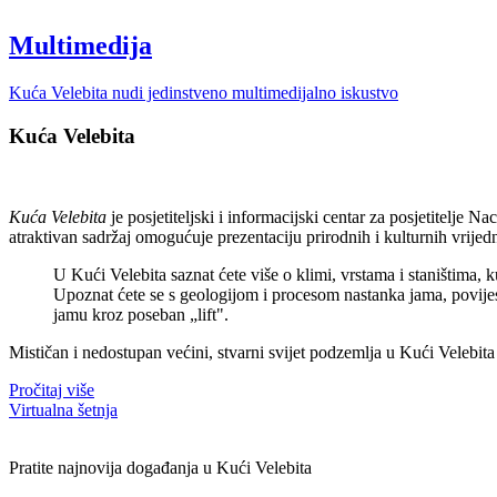
Multimedija
Kuća Velebita nudi jedinstveno multimedijalno iskustvo
Kuća Velebita
Kuća Velebita
je posjetiteljski i informacijski centar za posjetitelje
atraktivan sadržaj omogućuje prezentaciju prirodnih i kulturnih vrijedno
U Kući Velebita saznat ćete više o klimi, vrstama i staništima,
Upoznat ćete se s geologijom i procesom nastanka jama, povijesti 
jamu kroz poseban „lift".
Mističan i nedostupan većini, stvarni svijet podzemlja u Kući Velebit
Pročitaj više
Virtualna šetnja
Pratite najnovija događanja u Kući Velebita