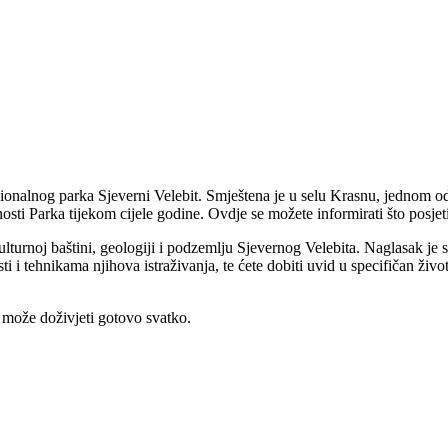
 Nacionalnog parka Sjeverni Velebit. Smještena je u selu Krasnu, jednom 
sti Parka tijekom cijele godine. Ovdje se možete informirati što posjetiti
 kulturnoj baštini, geologiji i podzemlju Sjevernog Velebita. Naglasak j
i tehnikama njihova istraživanja, te ćete dobiti uvid u specifičan život
a može doživjeti gotovo svatko.