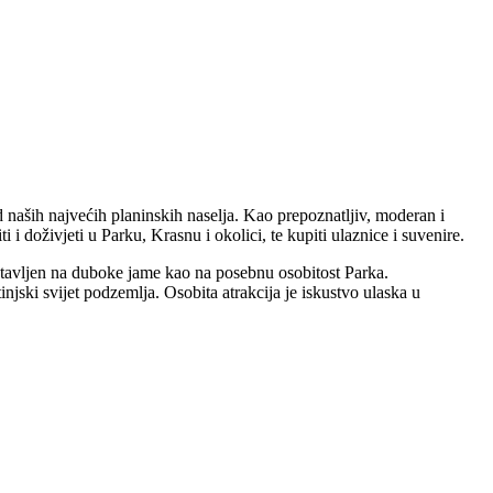
od naših najvećih planinskih naselja. Kao prepoznatljiv, moderan i
 i doživjeti u Parku, Krasnu i okolici, te kupiti ulaznice i suvenire.
e stavljen na duboke jame kao na posebnu osobitost Parka.
injski svijet podzemlja. Osobita atrakcija je iskustvo ulaska u