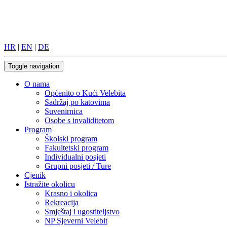
HR
|
EN
|
DE
Toggle navigation
O nama
Općenito o Kući Velebita
Sadržaj po katovima
Suvenirnica
Osobe s invaliditetom
Program
Školski program
Fakultetski program
Individualni posjeti
Grupni posjeti / Ture
Cjenik
Istražite okolicu
Krasno i okolica
Rekreacija
Smještaj i ugostiteljstvo
NP Sjeverni Velebit