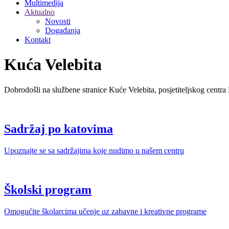
Multimedija
Aktualno
Novosti
Događanja
Kontakt
Kuća Velebita
Dobrodošli na službene stranice Kuće Velebita, posjetiteljskog centra
Sadržaj po katovima
Upoznajte se sa sadržajima koje nudimo u našem centru
Školski program
Omogućite školarcima učenje uz zabavne i kreativne programe