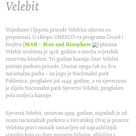
Velebit
Vrijednost i ljepota prirode Velebita odavno su
prepoznati. U sklopu UNESCO-va programa
Čovjek i
biosfera
(
MAB – Man and Biosphere
) planina
Velebit uvrštena je 1978. godine u mrežu svjetskih
rezervata biosfere. Tri godine kasnije čitav Velebit
postaje parkom prirode. Unutar njega čak su dva
nacionalna parka – na jugu je Nacionalni park
Paklenica, proglašen još 1949. godine, a na sjevernom
je dijelu Nacionalni park Sjeverni Velebit, proglašen
pola stoljeća kasnije.
Sjeverni Velebit, osnovan 1999. godine, najmlađi je od
osam nacionalnih parkova u Hrvatskoj. Ovaj je prostor
Velebita pravi mozaik sastavljen od najrazličitijih
staništa koja su dom mnogim biljnim, gljivljim i