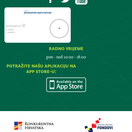
Guest Rating Score™
-
0 reviews
0 websites
radno vrijeme
pon - ned 10:00 - 18:00
potražite našu aplikaciju na
app store-u: