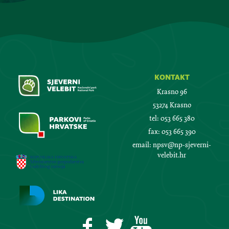
kontakt
Krasno 96
53274 Krasno
tel:
053 665 380
fax:
053 665 390
email:
npsv@np-sjeverni-
velebit.hr