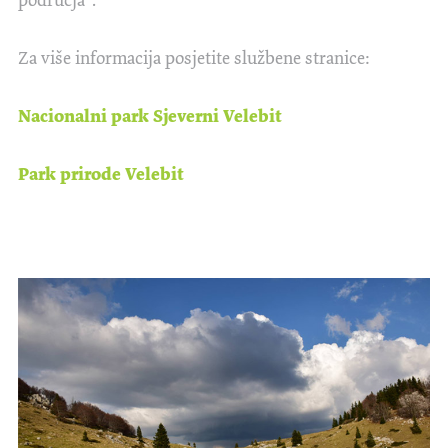
područja“.
Za više informacija posjetite službene stranice:
Nacionalni park Sjeverni Velebit
Park prirode Velebit