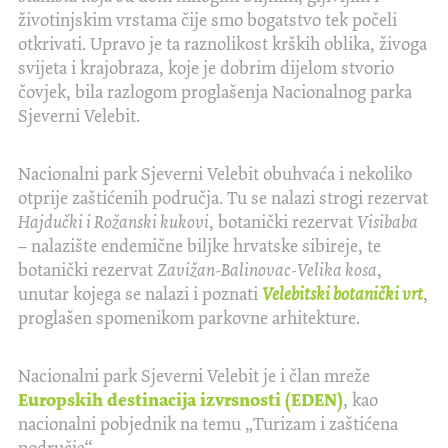
životinjskim vrstama čije smo bogatstvo tek počeli
otkrivati. Upravo je ta raznolikost krških oblika, živoga
svijeta i krajobraza, koje je dobrim dijelom stvorio
čovjek, bila razlogom proglašenja Nacionalnog parka
Sjeverni Velebit.
Nacionalni park Sjeverni Velebit obuhvaća i nekoliko
otprije zaštićenih područja. Tu se nalazi strogi rezervat
Hajdučki i Rožanski kukovi
, botanički rezervat
Visibaba
– nalazište endemične biljke hrvatske sibireje, te
botanički rezervat
Zavižan-Balinovac-Velika kosa
,
unutar kojega se nalazi i poznati
Velebitski botanički vrt
,
proglašen spomenikom parkovne arhitekture.
Nacionalni park Sjeverni Velebit je i član mreže
Europskih destinacija izvrsnosti (EDEN)
, kao
nacionalni pobjednik na temu „Turizam i zaštićena