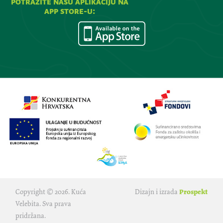
potražite našu aplikaciju na
app store-u:
Copyright © 2026. Kuća
Dizajn i izrada
Prospekt
Velebita. Sva prava
pridržana.