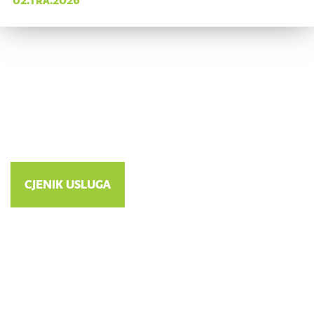
Cjenik usluga
CJENIK USLUGA
Važne informacije