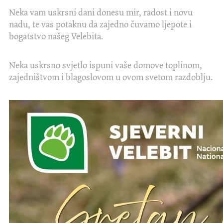
Neka vam uskrsni dani donesu mir, radost i novu
nadu, te vas potaknu da zajedno čuvamo ljepote i
bogatstvo našeg Velebita.
Neka uskrsno svjetlo ispuni vaše domove toplinom,
zajedništvom i blagoslovom u ovom svetom razdoblju.