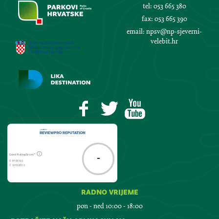
tel:
053 665 380
fax:
053 665 390
email:
npsv@np-sjeverni-
velebit.hr
Guest Rating Score™
-
0 reviews
0 websites
radno vrijeme
pon - ned 10:00 - 18:00