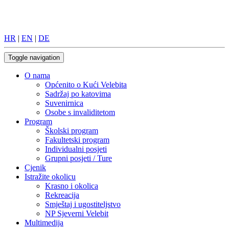
HR
|
EN
|
DE
Toggle navigation
O nama
Općenito o Kući Velebita
Sadržaj po katovima
Suvenirnica
Osobe s invaliditetom
Program
Školski program
Fakultetski program
Individualni posjeti
Grupni posjeti / Ture
Cjenik
Istražite okolicu
Krasno i okolica
Rekreacija
Smještaj i ugostiteljstvo
NP Sjeverni Velebit
Multimedija