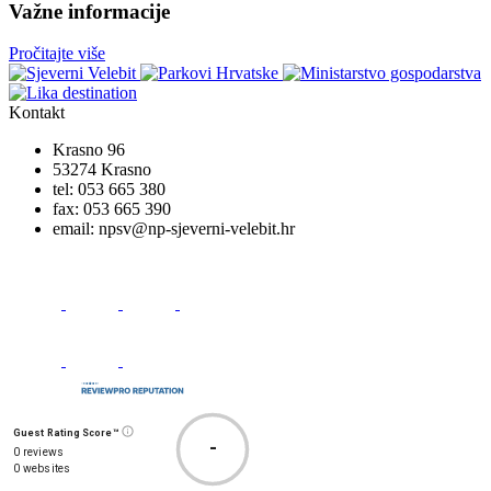
Važne informacije
Pročitajte više
Kontakt
Krasno 96
53274 Krasno
tel:
053 665 380
fax:
053 665 390
email:
npsv@np-sjeverni-velebit.hr
Guest Rating Score™
-
0 reviews
0 websites