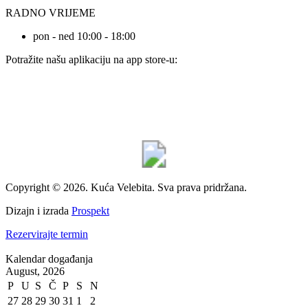
RADNO VRIJEME
pon - ned 10:00 - 18:00
Potražite našu aplikaciju na app store-u:
Copyright © 2026. Kuća Velebita. Sva prava pridržana.
Dizajn i izrada
Prospekt
Rezervirajte termin
Kalendar događanja
August, 2026
P
U
S
Č
P
S
N
27
28
29
30
31
1
2