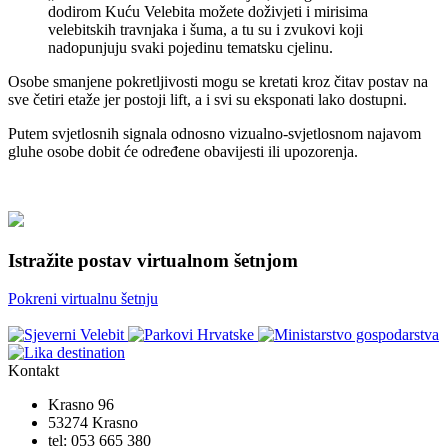
dodirom Kuću Velebita možete doživjeti i mirisima
velebitskih travnjaka i šuma, a tu su i zvukovi koji
nadopunjuju svaki pojedinu tematsku cjelinu.
Osobe smanjene pokretljivosti mogu se kretati kroz čitav postav na
sve četiri etaže jer postoji lift, a i svi su eksponati lako dostupni.
Putem svjetlosnih signala odnosno vizualno-svjetlosnom najavom
gluhe osobe dobit će određene obavijesti ili upozorenja.
Istražite postav virtualnom šetnjom
Pokreni virtualnu šetnju
Kontakt
Krasno 96
53274 Krasno
tel:
053 665 380