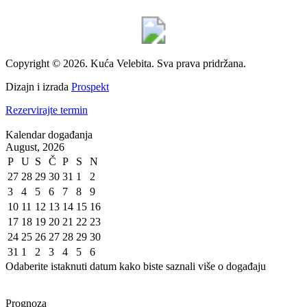
Copyright © 2026. Kuća Velebita. Sva prava pridržana.
Dizajn i izrada
Prospekt
Rezervirajte termin
Kalendar događanja
August, 2026
P
U
S
Č
P
S
N
27
28
29
30
31
1
2
3
4
5
6
7
8
9
10
11
12
13
14
15
16
17
18
19
20
21
22
23
24
25
26
27
28
29
30
31
1
2
3
4
5
6
Odaberite istaknuti datum kako biste saznali više o događaju
Prognoza