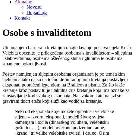
Aktualno
Novosti
Događanja
Kontakt
Osobe s invaliditetom
Uklanjanjem barijera u kretanju i razgledavanju postava cijela Kuća
Velebita općenito je prilagođena osobama s invaliditetom – slijepima
i slabovidnima, osobama oštećenog sluha i gluhima te osobama
smanjene pokretljivosti.
Postav namijenjen slijepim osobama organiziran je po tematskim
cjelinama tako da su na točno definiranoj liniji kretanja postavljeni
eksponati popraćeni legendom na Brailleovu pismu. Za što lakše
kretanje kroz postav tu je i taktilna crta kretanja koja ima oznake za
zaustavljanje kod svakog eksponata. Na svakom katu nalazi se
gravirani tlocrt etaže koji služi kao vodič za kretanje.
Neki od eksponata koje možete opipati su velebitske
stijene – izvorni eksponati, modeli živog svijeta
kamenjara i točila (dinarskog voluhara, velebitsku
guštericu….), modeli uvećane podzemne faune,
„krzno“ tri velike velebitske zvijeri, i drugo. Osim