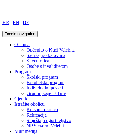
HR
|
EN
|
DE
Toggle navigation
O nama
Općenito o Kući Velebita
Sadržaj po katovima
Suvenirnica
Osobe s invaliditetom
Program
Školski program
Fakultetski program
Individualni posjeti
Grupni posjeti / Ture
Cjenik
Istražite okolicu
Krasno i okolica
Rekreacija
Smještaj i ugostiteljstvo
NP Sjeverni Velebit
Multimedija