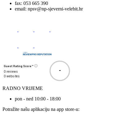
fax:
053 665 390
email:
npsv@np-sjeverni-velebit.hr
Guest Rating Score™
-
0 reviews
0 websites
RADNO VRIJEME
pon - ned 10:00 - 18:00
Potražite našu aplikaciju na app store-u: