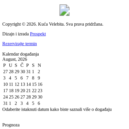
Copyright © 2026. Kuća Velebita. Sva prava pridržana.
Dizajn i izrada
Prospekt
Rezervirajte termin
Kalendar događanja
August, 2026
P
U
S
Č
P
S
N
27
28
29
30
31
1
2
3
4
5
6
7
8
9
10
11
12
13
14
15
16
17
18
19
20
21
22
23
24
25
26
27
28
29
30
31
1
2
3
4
5
6
Odaberite istaknuti datum kako biste saznali više o događaju
Prognoza