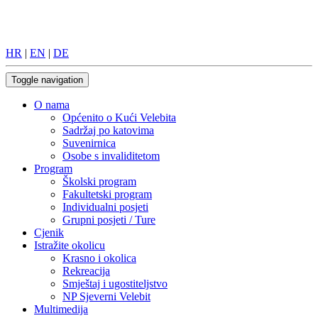
HR
|
EN
|
DE
Toggle navigation
O nama
Općenito o Kući Velebita
Sadržaj po katovima
Suvenirnica
Osobe s invaliditetom
Program
Školski program
Fakultetski program
Individualni posjeti
Grupni posjeti / Ture
Cjenik
Istražite okolicu
Krasno i okolica
Rekreacija
Smještaj i ugostiteljstvo
NP Sjeverni Velebit
Multimedija