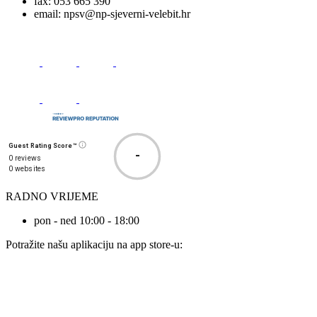
fax:
053 665 390
email:
npsv@np-sjeverni-velebit.hr
Guest Rating Score™
-
0 reviews
0 websites
RADNO VRIJEME
pon - ned 10:00 - 18:00
Potražite našu aplikaciju na app store-u: