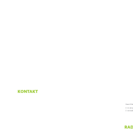
kontakt
Krasno 96
Guest Ra
53274 Krasno
0 revie
0 websi
tel:
053 665 380
fax:
053 665 390
rad
email:
npsv@np-sjeverni-velebit.hr