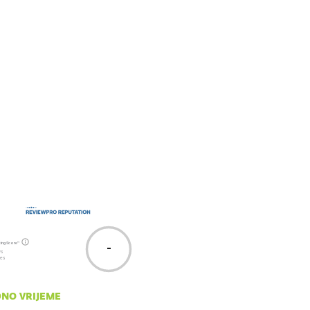
ting Score™
-
ws
tes
no vrijeme