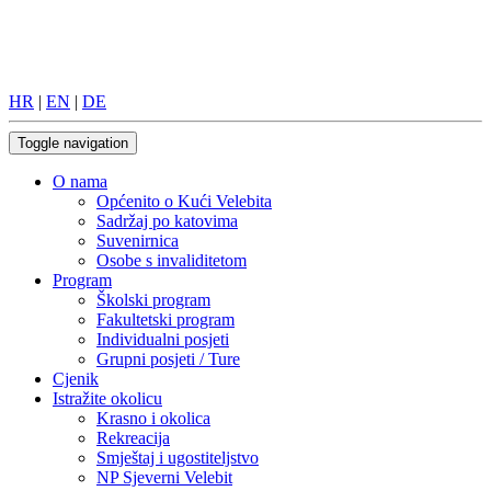
HR
|
EN
|
DE
Toggle navigation
O nama
Općenito o Kući Velebita
Sadržaj po katovima
Suvenirnica
Osobe s invaliditetom
Program
Školski program
Fakultetski program
Individualni posjeti
Grupni posjeti / Ture
Cjenik
Istražite okolicu
Krasno i okolica
Rekreacija
Smještaj i ugostiteljstvo
NP Sjeverni Velebit