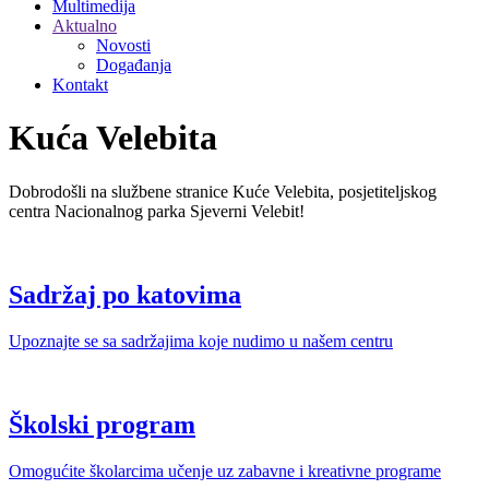
Multimedija
Aktualno
Novosti
Događanja
Kontakt
Kuća Velebita
Dobrodošli na službene stranice Kuće Velebita, posjetiteljskog
centra Nacionalnog parka Sjeverni Velebit!
Sadržaj po katovima
Upoznajte se sa sadržajima koje nudimo u našem centru
Školski program
Omogućite školarcima učenje uz zabavne i kreativne programe