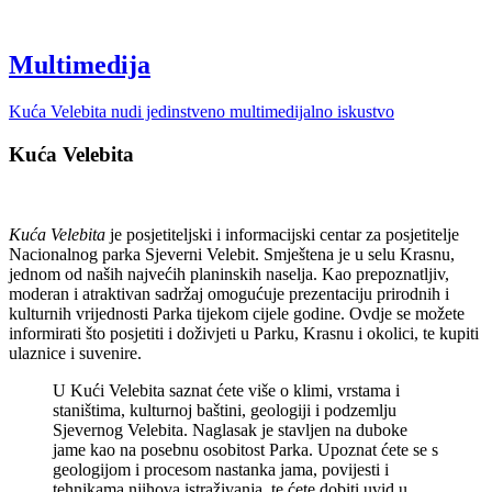
Multimedija
Kuća Velebita nudi jedinstveno multimedijalno iskustvo
Kuća Velebita
Kuća Velebita
je posjetiteljski i informacijski centar za posjetitelje
Nacionalnog parka Sjeverni Velebit. Smještena je u selu Krasnu,
jednom od naših najvećih planinskih naselja. Kao prepoznatljiv,
moderan i atraktivan sadržaj omogućuje prezentaciju prirodnih i
kulturnih vrijednosti Parka tijekom cijele godine. Ovdje se možete
informirati što posjetiti i doživjeti u Parku, Krasnu i okolici, te kupiti
ulaznice i suvenire.
U Kući Velebita saznat ćete više o klimi, vrstama i
staništima, kulturnoj baštini, geologiji i podzemlju
Sjevernog Velebita. Naglasak je stavljen na duboke
jame kao na posebnu osobitost Parka. Upoznat ćete se s
geologijom i procesom nastanka jama, povijesti i
tehnikama njihova istraživanja, te ćete dobiti uvid u