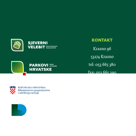
kontakt
Krasno 96
53274 Krasno
tel:
053 665 380
fax:
053 665 390
email:
npsv@np-sjeverni-
velebit.hr