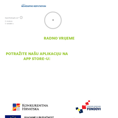
Guest Rating Score™
-
0 reviews
0 websites
radno vrijeme
pon - ned 10:00 - 18:00
potražite našu aplikaciju na
app store-u: