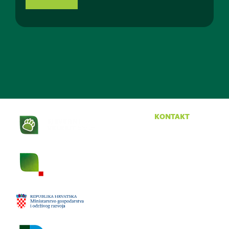
kontakt
Krasno 96
53274 Krasno
tel:
053 665 380
fax:
053 665 390
email:
npsv@np-sjeverni-
velebit.hr