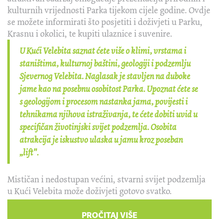
kulturnih vrijednosti Parka tijekom cijele godine. Ovdje
se možete informirati što posjetiti i doživjeti u Parku,
Krasnu i okolici, te kupiti ulaznice i suvenire.
U Kući Velebita saznat ćete više o klimi, vrstama i
staništima, kulturnoj baštini, geologiji i podzemlju
Sjevernog Velebita. Naglasak je stavljen na duboke
jame kao na posebnu osobitost Parka. Upoznat ćete se
s geologijom i procesom nastanka jama, povijesti i
tehnikama njihova istraživanja, te ćete dobiti uvid u
specifičan životinjski svijet podzemlja. Osobita
atrakcija je iskustvo ulaska u jamu kroz poseban
„lift".
Mističan i nedostupan većini, stvarni svijet podzemlja
u Kući Velebita može doživjeti gotovo svatko.
PROČITAJ VIŠE