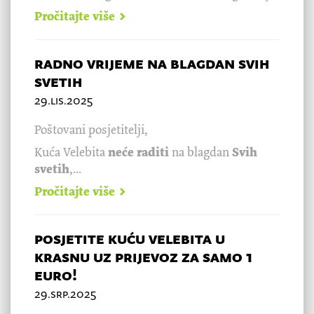
Pročitajte više
radno vrijeme na blagdan svih
svetih
29.lis.2025
Poštovani posjetitelji,
Kuća Velebita
neće raditi
na blagdan
Svih
svetih
,...
Pročitajte više
posjetite kuću velebita u
krasnu uz prijevoz za samo 1
euro!
29.srp.2025