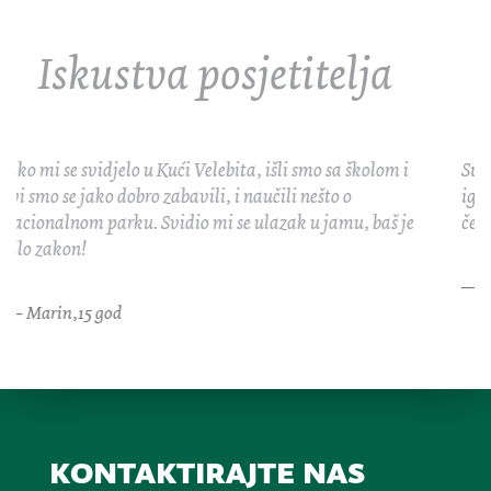
Iskustva posjetitelja
Super mi je bilo, zabavili smo se u radionicama i igrali
igre. Jako su mi se svidjele igre na mobitelu. Jedva
čekam doći opet.
Ivana. 10 god
kontaktirajte nas