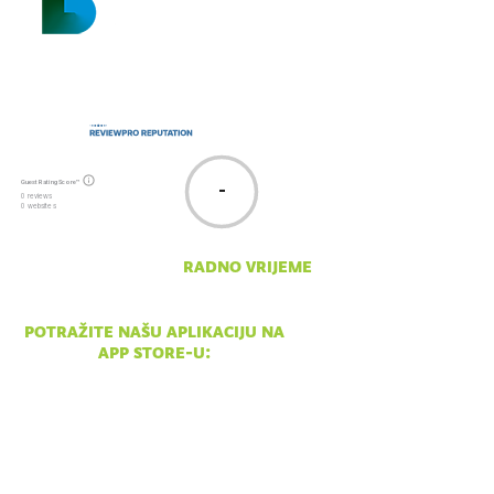
Guest Rating Score™
-
0 reviews
0 websites
radno vrijeme
pon - ned 10:00 - 18:00
potražite našu aplikaciju na
app store-u: