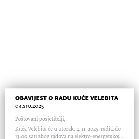
novosti
Pratite najnovija događanja u Kući Velebita
obavijest o radu kuće velebita
04.stu.2025
Poštovani posjetitelji,
Kuća Velebita će u utorak, 4. 11. 2025. raditi do
13:00 sati zbog radova na elektro-energetskoj...