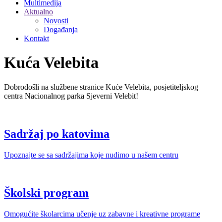
Multimedija
Aktualno
Novosti
Događanja
Kontakt
Kuća Velebita
Dobrodošli na službene stranice Kuće Velebita, posjetiteljskog
centra Nacionalnog parka Sjeverni Velebit!
Sadržaj po katovima
Upoznajte se sa sadržajima koje nudimo u našem centru
Školski program
Omogućite školarcima učenje uz zabavne i kreativne programe