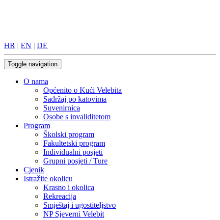
HR
|
EN
|
DE
Toggle navigation
O nama
Općenito o Kući Velebita
Sadržaj po katovima
Suvenirnica
Osobe s invaliditetom
Program
Školski program
Fakultetski program
Individualni posjeti
Grupni posjeti / Ture
Cjenik
Istražite okolicu
Krasno i okolica
Rekreacija
Smještaj i ugostiteljstvo
NP Sjeverni Velebit