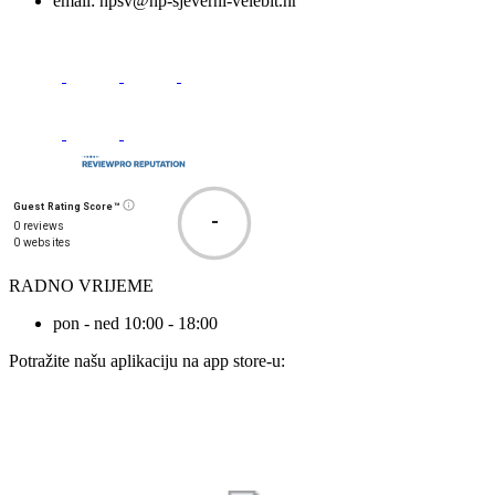
email:
npsv@np-sjeverni-velebit.hr
Guest Rating Score™
-
0 reviews
0 websites
RADNO VRIJEME
pon - ned 10:00 - 18:00
Potražite našu aplikaciju na app store-u: