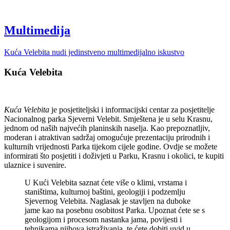
Multimedija
Kuća Velebita nudi jedinstveno multimedijalno iskustvo
Kuća Velebita
Kuća Velebita
je posjetiteljski i informacijski centar za posjetitelje
Nacionalnog parka Sjeverni Velebit. Smještena je u selu Krasnu,
jednom od naših najvećih planinskih naselja. Kao prepoznatljiv,
moderan i atraktivan sadržaj omogućuje prezentaciju prirodnih i
kulturnih vrijednosti Parka tijekom cijele godine. Ovdje se možete
informirati što posjetiti i doživjeti u Parku, Krasnu i okolici, te kupiti
ulaznice i suvenire.
U Kući Velebita saznat ćete više o klimi, vrstama i
staništima, kulturnoj baštini, geologiji i podzemlju
Sjevernog Velebita. Naglasak je stavljen na duboke
jame kao na posebnu osobitost Parka. Upoznat ćete se s
geologijom i procesom nastanka jama, povijesti i
tehnikama njihova istraživanja, te ćete dobiti uvid u