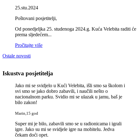
25.stu.2024
Poštovani posjetitelji,
Od ponedjeljka 25. studenoga 2024.g. Kuća Velebita raditi će
prema sljedećem...
Pročitajte više
Ostale novosti
Iskustva posjetitelja
Jako mi se svidjelo u Kući Velebita, išli smo sa školom i
svi smo se jako dobro zabavili, i naučili nešto o
nacionalnom parku. Svidio mi se ulazak u jamu, baš je
bilo zakon!
Marin,15 god
Super mi je bilo, zabavili smo se u radionicama i igrali
igre. Jako su mi se svidjele igre na mobitelu. Jedva
čekam doći opet.