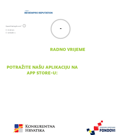
Guest Rating Score™
-
0 reviews
0 websites
radno vrijeme
pon - ned 10:00 - 18:00
potražite našu aplikaciju na
app store-u: