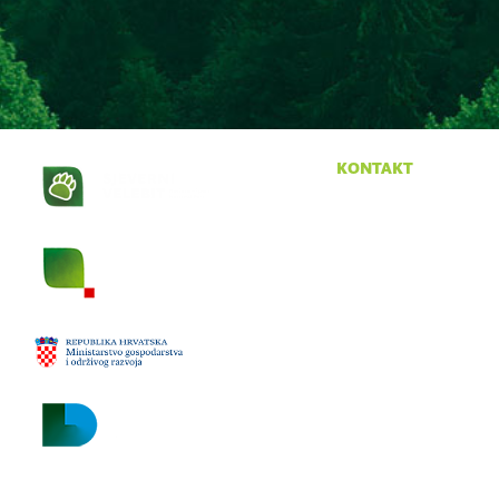
kontakt
Krasno 96
53274 Krasno
tel:
053 665 380
fax:
053 665 390
email:
npsv@np-sjeverni-
velebit.hr