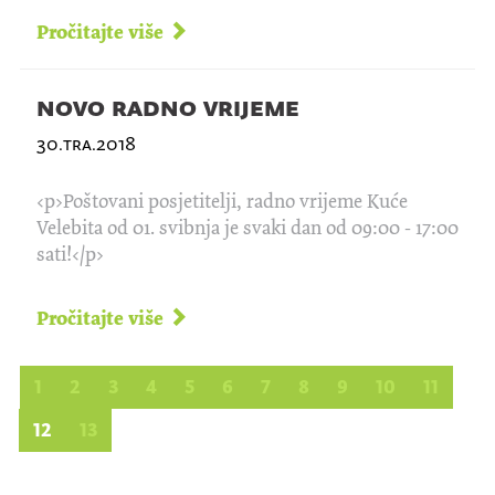
Pročitajte više
novo radno vrijeme
30.tra.2018
<p>Poštovani posjetitelji, radno vrijeme Kuće
Velebita od 01. svibnja je svaki dan od 09:00 - 17:00
sati!</p>
Pročitajte više
1
2
3
4
5
6
7
8
9
10
11
12
13