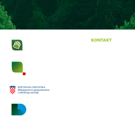
kontakt
Krasno 96
53274 Krasno
tel:
053 665 380
fax:
053 665 390
email:
npsv@np-sjeverni-
velebit.hr