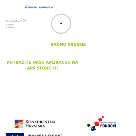
Guest Rating Score™
-
0 reviews
0 websites
radno vrijeme
pon - ned 10:00 - 18:00
potražite našu aplikaciju na
app store-u: