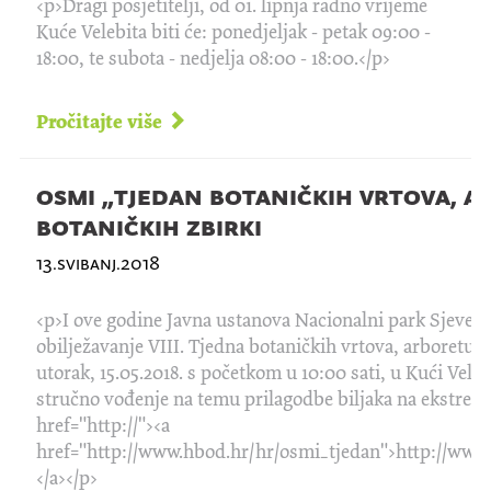
<p>Dragi posjetitelji, od 01. lipnja radno vrijeme
Kuće Velebita biti će: ponedjeljak - petak 09:00 -
18:00, te subota - nedjelja 08:00 - 18:00.</p>
Pročitajte više
osmi „tjedan botaničkih vrtova, a
botaničkih zbirki
13.svibanj.2018
<p>I ove godine Javna ustanova Nacionalni park Sjeverni
obilježavanje VIII. Tjedna botaničkih vrtova, arboretuma
utorak, 15.05.2018. s početkom u 10:00 sati, u Kući Velebi
stručno vođenje na temu prilagodbe biljaka na ekstremne
href="http://"><a
href="http://www.hbod.hr/hr/osmi_tjedan">http://www
</a></p>