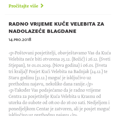
Pročitajte više
radno vrijeme kuće velebita za
nadolazeće blagdane
14.pro.2018
<p>Poštovani posjetitelji, obavještavamo Vas da Kuća
Velebita neće biti otvorena 25.12. (Božić) i 26.12. (Sveti
Stjepan), te 01.01.2019. (Nova godina) i 06.01. (Sveta
tri kralja)! Posjet Kući Velebita na Badnjak (24.12.) te
Staru godinu (31.12.) moguć je isključivo uz
prethodnu najavu, nekoliko dana ranije.</p>
<p>Također Vas podsjećamo da je radno vrijeme
Centra za posjetitelje Kuća Velebita u Krasnu od
utorka do subote od 08:00 do 16:00 sati. Nedjeljom i
ponedjeljkom Centar je zatvoren, ali je posjet moguć
isključivo uz prethodnu najavu.</p>