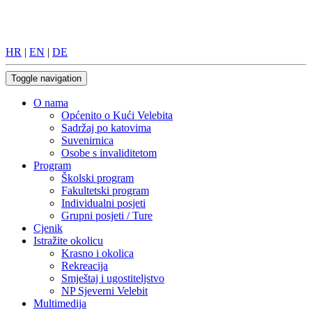
HR
|
EN
|
DE
Toggle navigation
O nama
Općenito o Kući Velebita
Sadržaj po katovima
Suvenirnica
Osobe s invaliditetom
Program
Školski program
Fakultetski program
Individualni posjeti
Grupni posjeti / Ture
Cjenik
Istražite okolicu
Krasno i okolica
Rekreacija
Smještaj i ugostiteljstvo
NP Sjeverni Velebit
Multimedija