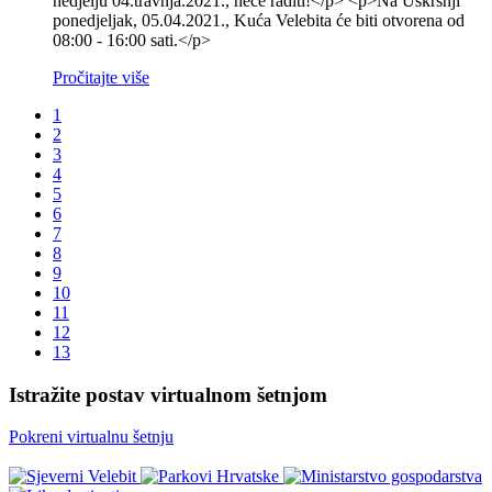
nedjelju 04.travnja.2021., neće raditi!</p> <p>Na Uskršnji
ponedjeljak, 05.04.2021., Kuća Velebita će biti otvorena od
08:00 - 16:00 sati.</p>
Pročitajte više
1
2
3
4
5
6
7
8
9
10
11
12
13
Istražite postav virtualnom šetnjom
Pokreni virtualnu šetnju