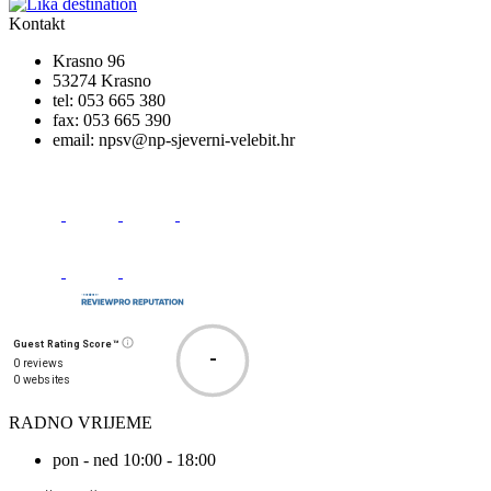
Kontakt
Krasno 96
53274 Krasno
tel:
053 665 380
fax:
053 665 390
email:
npsv@np-sjeverni-velebit.hr
Guest Rating Score™
-
0 reviews
0 websites
RADNO VRIJEME
pon - ned 10:00 - 18:00