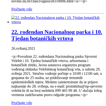
novine.nn.hr/clanci/oglasi/o8318006.html</a></p>
Pročitajte više
22. rođendan Nacionalnog parka i 10.
Tjedan botaničkih vrtova
26.svibanj.2021
<p>Povodom 22. rođendana Nacionalnog parka Sjeverni
Velebit i 10. Tjedna botaničkih vrtova, arboretuma i
botaničkih zbirki, Javna ustanova organizira program
vođenog obilaska Velebitskog botaničkog vrta, u subotu 29.
svibnja 2021. Stručno vođenje počinje u 10:00 i 12:00 sati, u
grupama do 25 osoba, uz pridržavanje trenutnih
epidemioloških mjera. Molimo zainteresirane da se prijave
najkasnije do 28. svibnja, na e-mail: promidzba@np-sjeverni-
velebit.hr ili na broj mobitela 099 465 99 48. U slučaju lošeg
vremena zadržavamo pravo odgode programa.</p>
Pročitajte više