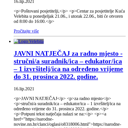
16.lip.2021
<p>Poštovani posjetitelji,</p> <p>Centar za posjetitelje Kuća
Velebita u ponedjeljak 21.06., i utorak 22.06., biti će otvoren
od 8:00 do 16:00.</p>
Pročitajte više
JAVNI NATJEČAJ za radno mjesto -
stručni/a suradnik/ica – edukator/ica
– 1 izvršitelj/ica na određeno vrijeme
do 31. prosinca 2022. godine.
16.lip.2021
<p>JAVNI NATJEČAJ</p> <p>za radno mjesto</p>
<p>stručni/a suradnik/ica – edukator/ica – 1 izvršitelj/ica na
određeno vrijeme do 31. prosinca 2022. godine.</p>
<p>Potpuni tekst natječaja nalazi se na:</p> <p><a
href="https://narodne-
novine.nn.hr/clanci/oglasi/o8318006.html">https://narodne-