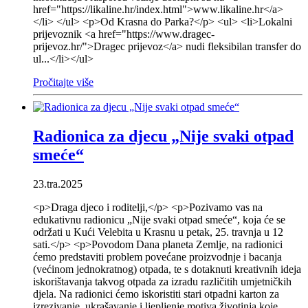
href="https://likaline.hr/index.html">www.likaline.hr</a>
</li> </ul> <p>Od Krasna do Parka?</p> <ul> <li>Lokalni
prijevoznik <a href="https://www.dragec-
prijevoz.hr/">Dragec prijevoz</a> nudi fleksibilan transfer do
ul...</li></ul>
Pročitajte više
Radionica za djecu „Nije svaki otpad
smeće“
23.tra.2025
<p>Draga djeco i roditelji,</p> <p>Pozivamo vas na
edukativnu radionicu „Nije svaki otpad smeće“, koja će se
održati u Kući Velebita u Krasnu u petak, 25. travnja u 12
sati.</p> <p>Povodom Dana planeta Zemlje, na radionici
ćemo predstaviti problem povećane proizvodnje i bacanja
(većinom jednokratnog) otpada, te s dotaknuti kreativnih ideja
iskorištavanja takvog otpada za izradu različitih umjetničkih
djela. Na radionici ćemo iskoristiti stari otpadni karton za
izrezivanje, ukrašavanje i ljepljenje motiva životinja koje