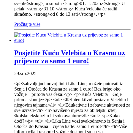
svetih</strong>, u subotu <strong>01.11.2025.</strong> U
petak, <strong>31.10.</strong> Kuća Velebita će raditi
skraćeno, <strong>od 8 do 13 sati</strong>.</p>
Pročitajte više
Posjetite Kuću Velebita u Krasnu uz
prijevoz za samo 1 euro!
29.srp.2025
<p>Zahvaljujući novoj liniji Lika Line, možete putovati iz
Senja i Otočca do Krasna za samo 1 euro! Bez brige oko
vožnje – priroda vas čeka!</p> <p>Kuća Velebita – Gdje
priroda stanuje:</p> <ul> <li>Interaktivni postav o Velebitu i
njegovim tajnama</li> <li>Edukativne i zabavne aktivnosti za
sve uzraste</li> <li>Savršeno mjesto za obiteljski izlet,
školsku ekskurziju ili solo avanturu</li> </ul> <p>Kako
doći?</p> <ul> <li>Lika Line vozi svakodnevno iz Senja i
Otočca do Krasna – cijena karte: samo 1 euro!</li> <li>Više
informacija i raspored vožnje dostupni su na <a