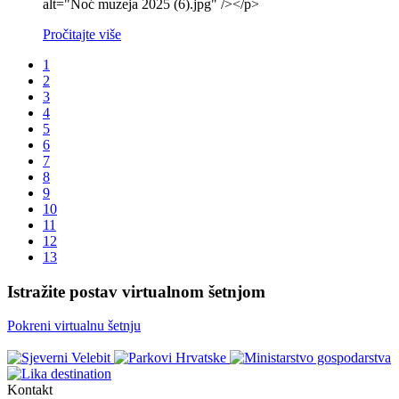
alt="Noć muzeja 2025 (6).jpg" /></p>
Pročitajte više
1
2
3
4
5
6
7
8
9
10
11
12
13
Istražite postav virtualnom šetnjom
Pokreni virtualnu šetnju
Kontakt