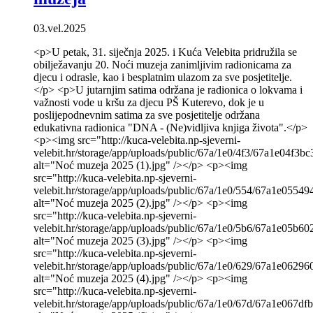
03.vel.2025
<p>U petak, 31. siječnja 2025. i Kuća Velebita pridružila se
obilježavanju 20. Noći muzeja zanimljivim radionicama za
djecu i odrasle, kao i besplatnim ulazom za sve posjetitelje.
</p> <p>U jutarnjim satima održana je radionica o lokvama i
važnosti vode u kršu za djecu PŠ Kuterevo, dok je u
poslijepodnevnim satima za sve posjetitelje održana
edukativna radionica "DNA - (Ne)vidljiva knjiga života".</p>
<p><img src="http://kuca-velebita.np-sjeverni-
velebit.hr/storage/app/uploads/public/67a/1e0/4f3/67a1e04f3
alt="Noć muzeja 2025 (1).jpg" /></p> <p><img
src="http://kuca-velebita.np-sjeverni-
velebit.hr/storage/app/uploads/public/67a/1e0/554/67a1e0554
alt="Noć muzeja 2025 (2).jpg" /></p> <p><img
src="http://kuca-velebita.np-sjeverni-
velebit.hr/storage/app/uploads/public/67a/1e0/5b6/67a1e05b6
alt="Noć muzeja 2025 (3).jpg" /></p> <p><img
src="http://kuca-velebita.np-sjeverni-
velebit.hr/storage/app/uploads/public/67a/1e0/629/67a1e0629
alt="Noć muzeja 2025 (4).jpg" /></p> <p><img
src="http://kuca-velebita.np-sjeverni-
velebit.hr/storage/app/uploads/public/67a/1e0/67d/67a1e067d