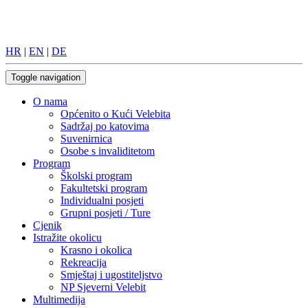
HR
|
EN
|
DE
Toggle navigation
O nama
Općenito o Kući Velebita
Sadržaj po katovima
Suvenirnica
Osobe s invaliditetom
Program
Školski program
Fakultetski program
Individualni posjeti
Grupni posjeti / Ture
Cjenik
Istražite okolicu
Krasno i okolica
Rekreacija
Smještaj i ugostiteljstvo
NP Sjeverni Velebit
Multimedija