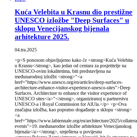
Kuća Velebita u Krasnu dio prestižne
UNESCO izložbe "Deep Surfaces" u
sklopu Venecijanskog bijenala
arhitekture 2025.
04.tra.2025
<p>S ponosom objavljujemo kako će <strong>Kuća Velebita
u Krasnu</strong>, kao jedan od centara za posjetitelje na
UNESCO-ovim lokalitetima, biti predstavljena na
međunarodnoj izložbi <strong>"<a
href="https://www.unesco.org/en/articles/deep-surfaces-
architecture-enhance-visitor-experience-unesco-sites">Deep
Surfaces. Architecture to enhance the visitor experience of
UNESCO sites</a>"</strong>, organiziranoj u partnerstvu
UNESCO-a i Royal Commission for AlUla.</p> <p>Ova
značajna izložba, kao popratno događanje u sklopu <strong>
<a
href="https://www.labiennale.org/en/architecture/2025/collatera
events">19. međunarodne izložbe arhitekture Venecijanskog
bijenala</a></strong>, smještena u povijesnu