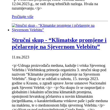
12.04.2023.g., ne radi zbog tehničkih razloga. Hvala na
razumijevanju.</p>
Pročitajte više
Stručni skup - “Klimatske promjene i
pčelarenje na Sjevernom Velebitu”
11.tra.2023
<p>Udruga proizvođača meduna, kadulje i vriska Sjevernog
Velebita i Velebitskog primorja organizira 3. stručni skup pod
nazivom “Klimatske promjene i pčelarenje na Sjevernom
Velebitu”. Skup će se održati u subotu, 15. travnja 2023.
godine u Krasnu, u zgradi uprave Javne ustanove Nacionalni
park Sjeverni Velebit.</p> <p>Na skupu će se raspravljati o
globalnim i lokalnim učincima klimatskih promjena,
opstojnosti hrvatskog pčelarstva u novim klimatskim
(ne)prilikama, o karakteristikama vriskove paše i paše meduna
na maklenu, te o medonosnom bilju sjevernog Velebita.</p>
<p>Skup se pod pokroviteljstvom Grada Senja...</p>