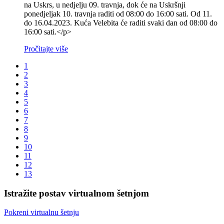
na Uskrs, u nedjelju 09. travnja, dok će na Uskršnji
ponedjeljak 10. travnja raditi od 08:00 do 16:00 sati. Od 11.
do 16.04.2023. Kuća Velebita će raditi svaki dan od 08:00 do
16:00 sati.</p>
Pročitajte više
1
2
3
4
5
6
7
8
9
10
11
12
13
Istražite postav virtualnom šetnjom
Pokreni virtualnu šetnju