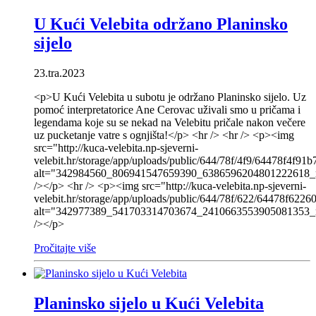
U Kući Velebita održano Planinsko
sijelo
23.tra.2023
<p>U Kući Velebita u subotu je održano Planinsko sijelo. Uz
pomoć interpretatorice Ane Cerovac uživali smo u pričama i
legendama koje su se nekad na Velebitu pričale nakon večere
uz pucketanje vatre s ognjišta!</p> <hr /> <hr /> <p><img
src="http://kuca-velebita.np-sjeverni-
velebit.hr/storage/app/uploads/public/644/78f/4f9/64478f4f9
alt="342984560_806941547659390_6386596204801222618_n
/></p> <hr /> <p><img src="http://kuca-velebita.np-sjeverni-
velebit.hr/storage/app/uploads/public/644/78f/622/64478f622
alt="342977389_541703314703674_2410663553905081353_n
/></p>
Pročitajte više
Planinsko sijelo u Kući Velebita