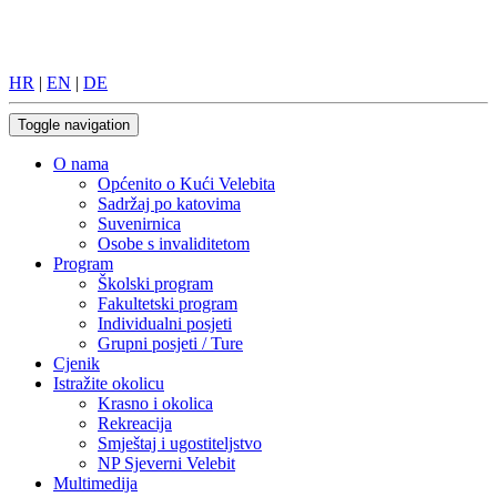
HR
|
EN
|
DE
Toggle navigation
O nama
Općenito o Kući Velebita
Sadržaj po katovima
Suvenirnica
Osobe s invaliditetom
Program
Školski program
Fakultetski program
Individualni posjeti
Grupni posjeti / Ture
Cjenik
Istražite okolicu
Krasno i okolica
Rekreacija
Smještaj i ugostiteljstvo
NP Sjeverni Velebit
Multimedija