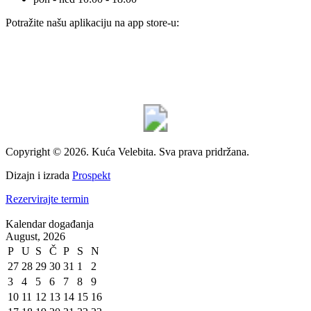
Potražite našu aplikaciju na app store-u:
Copyright © 2026. Kuća Velebita. Sva prava pridržana.
Dizajn i izrada
Prospekt
Rezervirajte termin
Kalendar događanja
August, 2026
P
U
S
Č
P
S
N
27
28
29
30
31
1
2
3
4
5
6
7
8
9
10
11
12
13
14
15
16