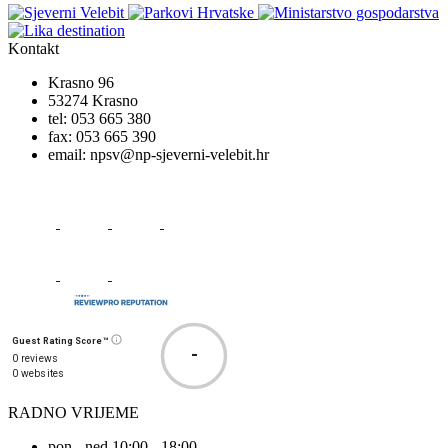
Kontakt
Krasno 96
53274 Krasno
tel:
053 665 380
fax:
053 665 390
email:
npsv@np-sjeverni-velebit.hr
Guest Rating Score™
-
0 reviews
0 websites
RADNO VRIJEME
pon - ned 10:00 - 18:00