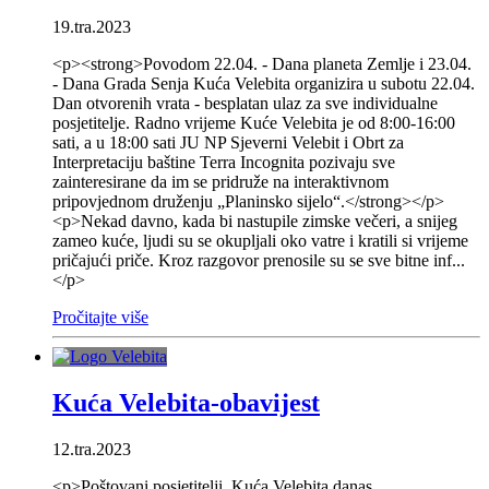
19.tra.2023
<p><strong>Povodom 22.04. - Dana planeta Zemlje i 23.04.
- Dana Grada Senja Kuća Velebita organizira u subotu 22.04.
Dan otvorenih vrata - besplatan ulaz za sve individualne
posjetitelje. Radno vrijeme Kuće Velebita je od 8:00-16:00
sati, a u 18:00 sati JU NP Sjeverni Velebit i Obrt za
Interpretaciju baštine Terra Incognita pozivaju sve
zainteresirane da im se pridruže na interaktivnom
pripovjednom druženju „Planinsko sijelo“.</strong></p>
<p>Nekad davno, kada bi nastupile zimske večeri, a snijeg
zameo kuće, ljudi su se okupljali oko vatre i kratili si vrijeme
pričajući priče. Kroz razgovor prenosile su se sve bitne inf...
</p>
Pročitajte više
Kuća Velebita-obavijest
12.tra.2023
<p>Poštovani posjetitelji, Kuća Velebita danas,