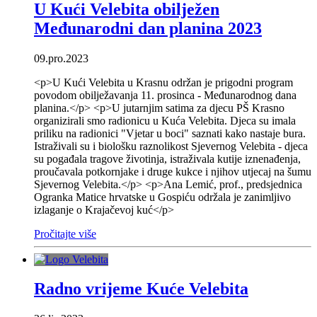
U Kući Velebita obilježen
Međunarodni dan planina 2023
09.pro.2023
<p>U Kući Velebita u Krasnu održan je prigodni program
povodom obilježavanja 11. prosinca - Međunarodnog dana
planina.</p> <p>U jutarnjim satima za djecu PŠ Krasno
organizirali smo radionicu u Kuća Velebita. Djeca su imala
priliku na radionici "Vjetar u boci" saznati kako nastaje bura.
Istraživali su i biološku raznolikost Sjevernog Velebita - djeca
su pogađala tragove životinja, istraživala kutije iznenađenja,
proučavala potkornjake i druge kukce i njihov utjecaj na šumu
Sjevernog Velebita.</p> <p>Ana Lemić, prof., predsjednica
Ogranka Matice hrvatske u Gospiću održala je zanimljivo
izlaganje o Krajačevoj kuć</p>
Pročitajte više
Radno vrijeme Kuće Velebita