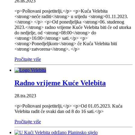
26.lis.2023
<p>Poštovani posjetitelji,</p> <p>Kuća Velebita
<strong>neće raditi</strong> u srijedu <strong>01.11.2023.
</strong> </p> <p>Od ponedjeljka <strong>06. studenog
2023.</strong> radno vrijeme Kuće Velebita biti će od utorka
do nedjelje, od <strong>08:00</strong> do
<strong>16:00</strong> sati.</p> <p>
<strong>Ponedjeljkom</strong> će Kuća Velebita biti
<strong>zatvorena</strong>. </p>
Pročitajte više
Radno vrijeme Kuće Velebita
28.tra.2023
<p>Poštovani posjetitelji,</p> <p>Od 01.05.2023. Kuća
Velebita radit će svaki dan od 8 do 16 sati.</p>
Pročitajte više