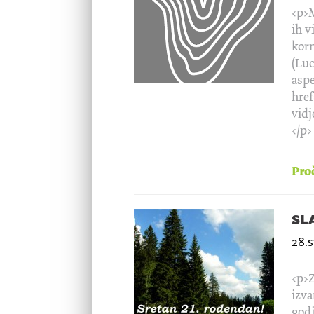
<p>M
ih v
korn
(Luc
aspe
href
vidj
</p>
Proč
sl
28.
<p>Z
izva
godi