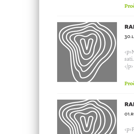
Proč
ra
30.l
<p>N
sati
</p>
Proč
ra
01.r
<p>P