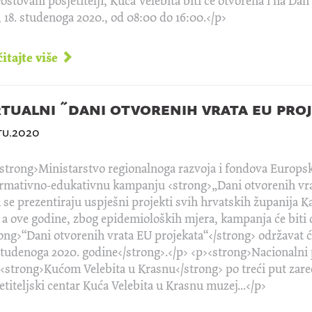
oštovani posjetitelji, Kuća Velebita biti će otvorena i na D
, 18. studenoga 2020., od 08:00 do 16:00.</p>
itajte više
rtualni ˝dani otvorenih vrata eu pro
stu.2020
strong>Ministarstvo regionalnoga razvoja i fondova Europsk
rmativno-edukativnu kampanju <strong>„Dani otvorenih vrat
 se prezentiraju uspješni projekti svih hrvatskih županija K
 a ove godine, zbog epidemioloških mjera, kampanja će biti o
ong>“Dani otvorenih vrata EU projekata“</strong> održavat ć
studenoga 2020. godine</strong>.</p> <p><strong>Nacionalni 
 <strong>Kućom Velebita u Krasnu</strong> po treći put zar
etiteljski centar Kuća Velebita u Krasnu muzej...</p>