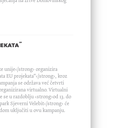
an sjećanja na žrtve Domovinskog
jekata˝
e unije</strong> organizira
a EU projekata“</strong>, kroz
ampanja se održava već četvrti
rganizirana virtualno. Virtualni
e se u razdoblju <strong>od 13. do
park Sjeverni Velebit</strong> će
edom uključiti u ovu kampanju.