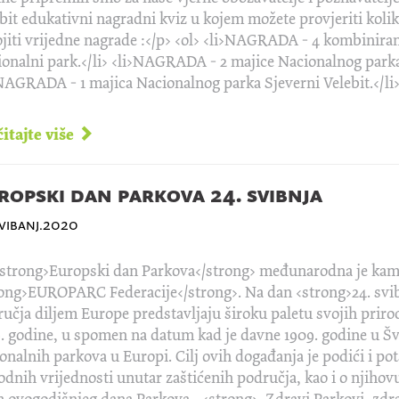
bit edukativni nagradni kviz u kojem možete provjeriti koli
jiti vrijedne nagrade :</p> <ol> <li>NAGRADA - 4 kombiniran
onalni park.</li> <li>NAGRADA - 2 majice Nacionalnog parka 
NAGRADA - 1 majica Nacionalnog parka Sjeverni Velebit.</li> <
itajte više
ropski dan parkova 24. svibnja
vibanj.2020
strong>Europski dan Parkova</strong> međunarodna je kamp
ong>EUROPARC Federacije</strong>. Na dan <strong>24. svibn
učja diljem Europe predstavljaju široku paletu svojih prirod
. godine, u spomen na datum kad je davne 1909. godine u Š
onalnih parkova u Europi. Cilj ovih događanja je podići i pot
odnih vrijednosti unutar zaštićenih područja, kao i o njiho