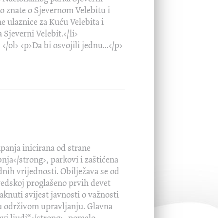
ko znate o Sjevernom Velebitu i
e ulaznice za Kuću Velebita i
Sjeverni Velebit.</li>
/ol> <p>Da bi osvojili jednu...</p>
anja inicirana od strane
ja</strong>, parkovi i zaštićena
nih vrijednosti. Obilježava se od
vedskoj proglašeno prvih devet
aknuti svijest javnosti o važnosti
vu održivom upravljanju. Glavna