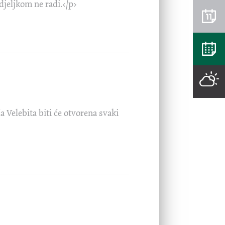
djeljkom ne radi.</p>
a Velebita biti će otvorena svaki