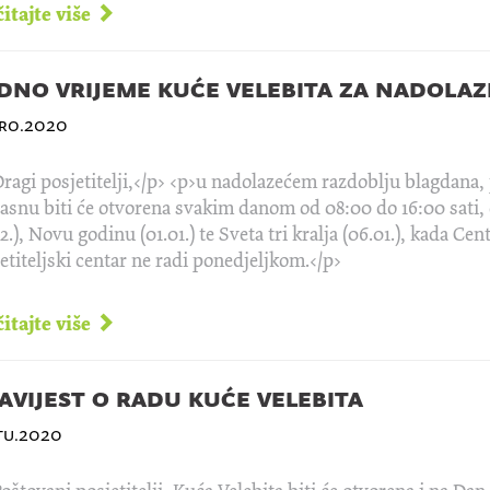
itajte više
dno vrijeme kuće velebita za nadola
pro.2020
ragi posjetitelji,</p> <p>u nadolazećem razdoblju blagdana, 
asnu biti će otvorena svakim danom od 08:00 do 16:00 sati, o
12.), Novu godinu (01.01.) te Sveta tri kralja (06.01.), kada Cen
etiteljski centar ne radi ponedjeljkom.</p>
itajte više
avijest o radu kuće velebita
stu.2020