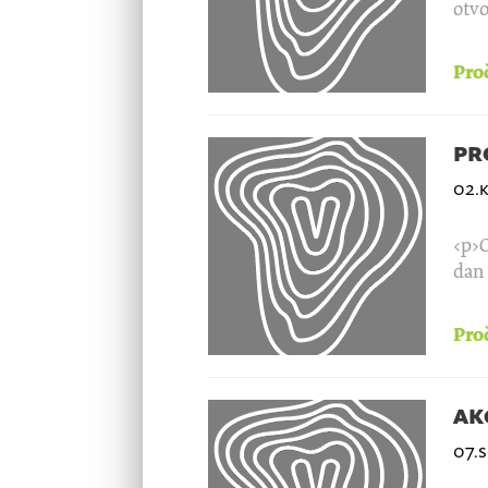
otvo
Proč
pr
02.
<p>O
dan 
Proč
akc
07.