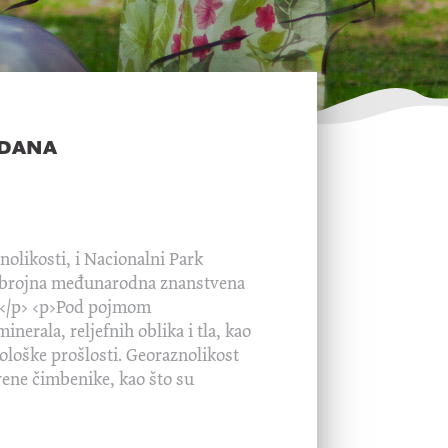
 dana
olikosti, i Nacionalni Park
ala brojna međunarodna znanstvena
ja.</p> <p>Pod pojmom
nerala, reljefnih oblika i tla, kao
eološke prošlosti. Georaznolikost
vene čimbenike, kao što su