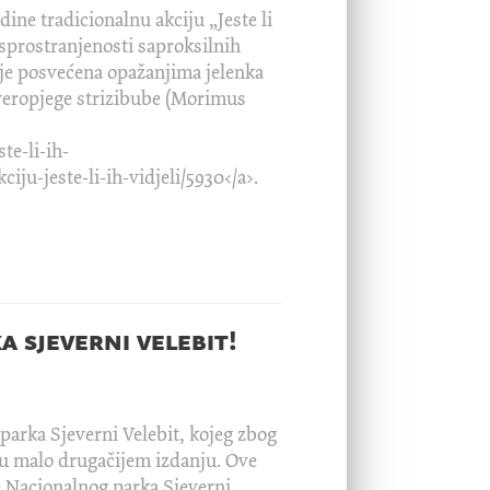
dine tradicionalnu akciju „Jeste li
rasprostranjenosti saproksilnih
ja je posvećena opažanjima jelenka
etveropjege strizibube (Morimus
te-li-ih-
iju-jeste-li-ih-vidjeli/5930</a>.
 sjeverni velebit!
arka Sjeverni Velebit, kojeg zbog
u malo drugačijem izdanju. Ove
e Nacionalnog parka Sjeverni