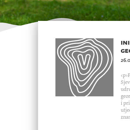
in
ge
26.
<p>P
Sjev
udru
geor
i pr
utje
znan