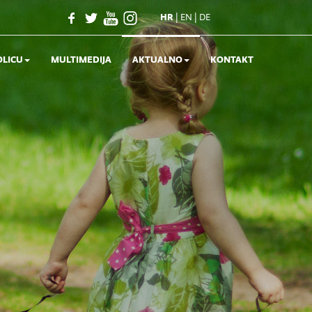
|
|
HR
EN
DE
OLICU
MULTIMEDIJA
AKTUALNO
KONTAKT