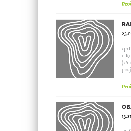
Proč
ra
23.
<p>D
u Kr
(26.
posj
Proč
ob
13.