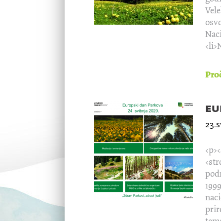
Vele
osvo
Naci
<li>
Proč
eu
23.s
<p><
<str
podr
1999
naci
prir