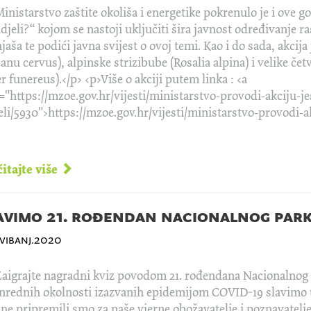
inistarstvo zaštite okoliša i energetike pokrenulo je i ove go
idjeli?“ kojom se nastoji uključiti šira javnost određivanje 
jaša te podići javna svijest o ovoj temi. Kao i do sada, akci
anu cervus), alpinske strizibube (Rosalia alpina) i velike č
r funereus).</p> <p>Više o akciji putem linka : <a
="https://mzoe.gov.hr/vijesti/ministarstvo-provodi-akciju-jes
eli/5930">https://mzoe.gov.hr/vijesti/ministarstvo-provodi-akc
itajte više
avimo 21. rođendan nacionalnog parka
svibanj.2020
aigrajte nagradni kviz povodom 21. rođendana Nacionalnog p
nrednih okolnosti izazvanih epidemijom COVID-19 slavimo 
ne pripremili smo za naše vjerne obožavatelje i poznavatelj