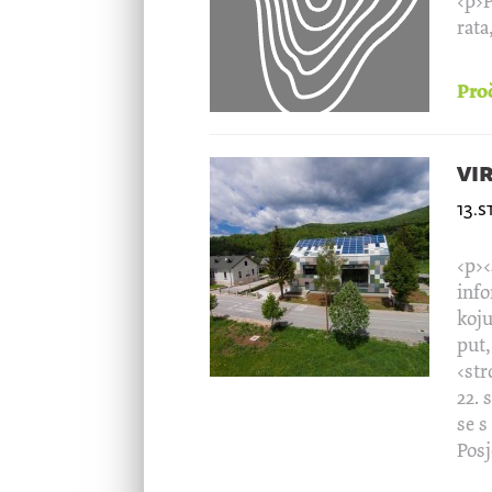
<p>P
rata
Proč
vi
13.
<p><
info
koju
put,
<str
22. 
se s
Posj