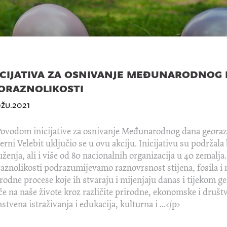
icijativa za osnivanje međunarodnog
oraznolikosti
ožu.2021
ovodom inicijative za osnivanje Međunarodnog dana georazn
erni Velebit uključio se u ovu akciju. Inicijativu su podrž
ženja, ali i više od 80 nacionalnih organizacija u 40 zemal
aznolikosti podrazumijevamo raznovrsnost stijena, fosila i mi
irodne procese koje ih stvaraju i mijenjaju danas i tijekom g
če na naše živote kroz različite prirodne, ekonomske i društ
stvena istraživanja i edukacija, kulturna i ...</p>